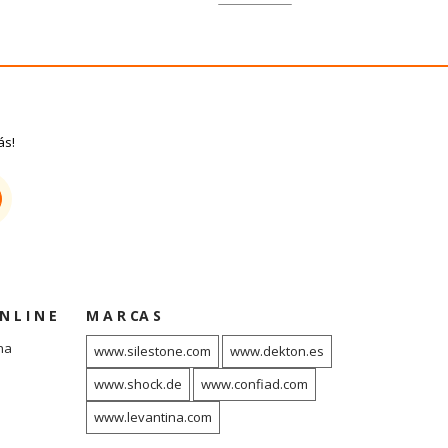
ás!
N L I N E
M A R CA S
na
www.silestone.com
www.dekton.es
www.shock.de
www.confiad.com
www.levantina.com