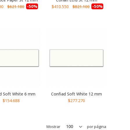
-50%
Precio
-50%
90
$621.180
$410.550
$821.100
especial
d Soft White 6 mm
Confiad Soft White 12 mm
$154.688
$277.270
Mostrar
por página