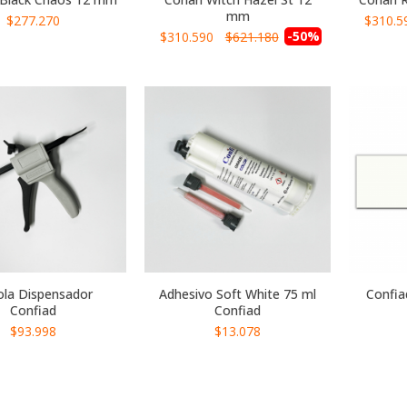
mm
Precio
$277.270
$310.5
especial
Precio
-50%
$310.590
$621.180
especial
ola Dispensador
Adhesivo Soft White 75 ml
Confia
Confiad
Confiad
$93.998
$13.078