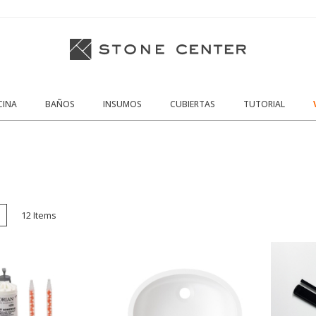
CINA
BAÑOS
INSUMOS
CUBIERTAS
TUTORIAL
cula
Lista
12
Items
o