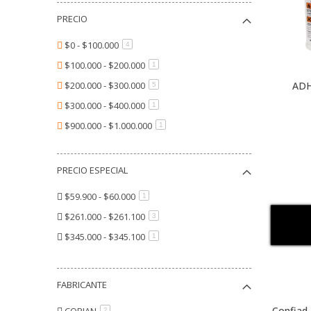
MUEBLE
PRECIO
CUBIERTAS
CONFIAD
$0 - $100.000
artículo
4
CORIAN
$100.000 - $200.000
artículo
1
DECORACIÓN HOGAR
$200.000 - $300.000
ADH
artículo
5
CUBRE RADIADORES
$300.000 - $400.000
artículo
1
PRODUCTOS DESTACADOS CONFIAD
$900.000 - $1.000.000
artículo
1
Special offer
FLASH SALE
PRECIO ESPECIAL
CYBER SCHOCK
$59.900 - $60.000
artículo
1
$261.000 - $261.100
artículo
3
$345.000 - $345.100
artículo
1
FABRICANTE
Confiad
CORIAN
artículo
2