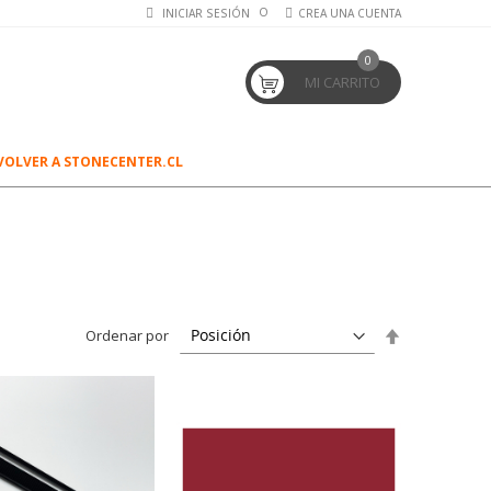
INICIAR SESIÓN
CREA UNA CUENTA
0
MI CARRITO
VOLVER A STONECENTER.CL
Establecer
Ordenar por
dirección
descendente