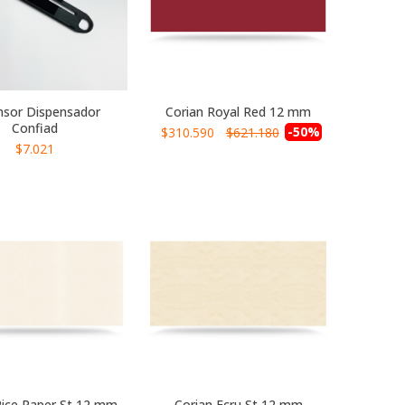
nsor Dispensador
Corian Royal Red 12 mm
Confiad
Precio
-50%
$310.590
$621.180
especial
$7.021
Rice Paper St 12 mm
Corian Ecru St 12 mm