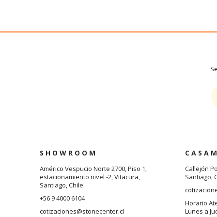
Se
S H O W R O O M
C A S A M
Américo Vespucio Norte 2700, Piso 1,
Callejón P
estacionamiento nivel -2, Vitacura,
Santiago, C
Santiago, Chile.
cotizacion
+56 9 4000 6104
Horario At
cotizaciones@stonecenter.cl
Lunes a Ju