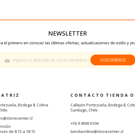
NEWSLETTER
a el primero en conocer las últimas ofertas, actualizaciones de estilo y ¡m
Suscríbase
SUSCRIBIRSE
al
boletín
informativo:
 A T R I Z
C O N T A C T O T I E N D A O 
ortezuela, Bodega 8, Colina
Callejón Portezuela, Bodega 8, Coli
hile.
Santiago, Chile.
es@stonecenter.cl
+56 9 4000 6104
ención
eves de 8:15 a 18:15
tiendaonline@stonecenter.cl