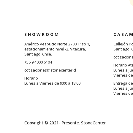
S H O W R O O M
C A S A M
Américo Vespucio Norte 2700, Piso 1,
Callejón P
estacionamiento nivel -2, Vitacura,
Santiago, C
Santiago, Chile.
cotizacion
+56 9 4000 6104
Horario At
cotizaciones@stonecenter.cl
Lunes a Ju
Viernes de 
Horario
Lunes a Viernes de 9:00 a 18:00
Entrega de
Lunes a Ju
Viernes de 
Copyright © 2021- Presente. StoneCenter.