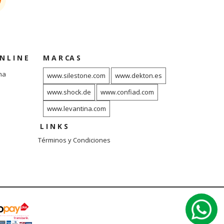
N L I N E
M A R CA S
na
www.silestone.com
www.dekton.es
www.shock.de
www.confiad.com
www.levantina.com
L I N K S
Términos y Condiciones