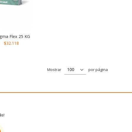
gma Flex 25 KG
$32.118
Mostrar
por página
ás!