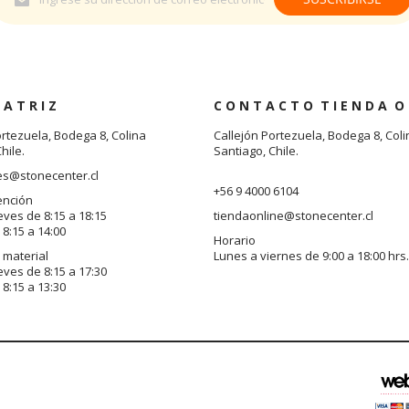
al
boletín
informativo:
 A T R I Z
C O N T A C T O T I E N D A O 
ortezuela, Bodega 8, Colina
Callejón Portezuela, Bodega 8, Coli
hile.
Santiago, Chile.
es@stonecenter.cl
+56 9 4000 6104
ención
eves de 8:15 a 18:15
tiendaonline@stonecenter.cl
8:15 a 14:00
Horario
 material
Lunes a viernes de 9:00 a 18:00 hrs.
eves de 8:15 a 17:30
8:15 a 13:30