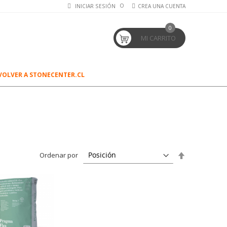
INICIAR SESIÓN
CREA UNA CUENTA
0
MI CARRITO
VOLVER A STONECENTER.CL
Establecer
Ordenar por
dirección
descendente