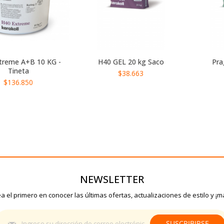
treme A+B 10 KG -
H40 GEL 20 kg Saco
Pra
Tineta
$38.663
$136.850
NEWSLETTER
a el primero en conocer las últimas ofertas, actualizaciones de estilo y ¡m
Suscríbase
SUSCRIBIRSE