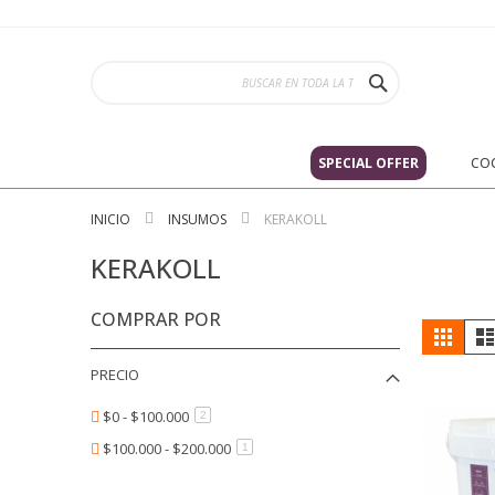
Ir
al
contenido
BUSCAR
Categorias
CATEGORIAS
SPECIAL OFFER
SPECIAL OFFER
CO
COCINA
INICIO
INSUMOS
KERAKOLL
LAVAPLATOS
GRIFERÍAS
KERAKOLL
ACCESORIOS
INSUMOS
COMPRAR POR
Ver
Cuadrí
KERAKOLL
com
PIGMENTOS
PRECIO
DEKTON
$0 - $100.000
artículo
2
BAÑOS
$100.000 - $200.000
artículo
CUBIERTA LAVAMANOS
1
ACCESORIOS