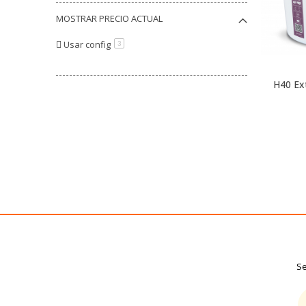
MUEBLE
MOSTRAR PRECIO ACTUAL
CUBIERTAS
CONFIAD
Usar config
artículo
3
CORIAN
DECORACIÓN HOGAR
H40 Ex
CUBRE RADIADORES
PRODUCTOS DESTACADOS CONFIAD
Special offer
FLASH SALE
CYBER SCHOCK
Se