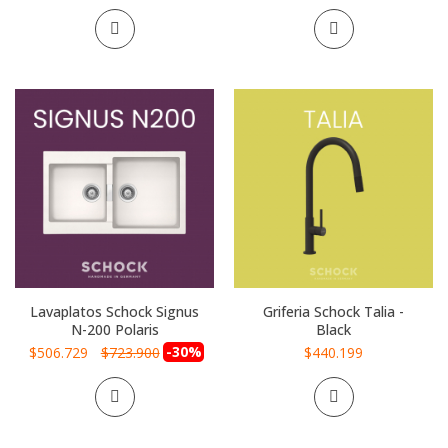
Lavaplatos Schock Signus
Griferia Schock Talia -
N-200 Polaris
Black
Precio
-30%
$506.729
$723.900
$440.199
especial