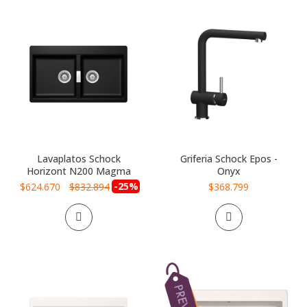
Lavaplatos Schock
Griferia Schock Epos -
Horizont N200 Magma
Onyx
Precio
-25%
$624.670
$832.894
$368.799
especial