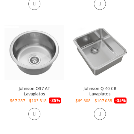
Johnson O37 AT
Johnson Q 40 CR
Lavaplatos
Lavaplatos
Precio
-35%
Precio
-35%
$67.287
$103.518
$69.608
$107.088
especial
especial