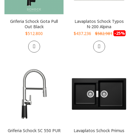
Griferia Schock Gota Pull
Lavaplatos Schock Typos
Out Black
N-200 Alpina
Precio
-25%
$512.800
$437.236
$582.981
especial
Griferia Schock SC 550 PUR
Lavaplatos Schock Primus