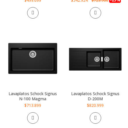
$499.699
$542.924
$723.900
especial
Lavaplatos Schock Signus
Lavaplatos Schock Signus
N-100 Magma
D-200M
$713.899
$820.999