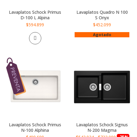
Lavaplatos Schock Primus
Lavaplatos Quadro N 100
D-100 L Alpina
S Onyx
$594.899
$452.099
Agotado
Lavaplatos Schock Primus
Lavaplatos Schock Signus
N-100 Alphina
N-200 Magma
Precio
-25%