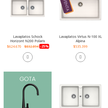
Lavaplatos Schock
Lavaplatos Virtus N-100 XL
Horizont N200 Polaris
Alpina
Precio
-25%
$624.670
$832.894
$535.399
especial