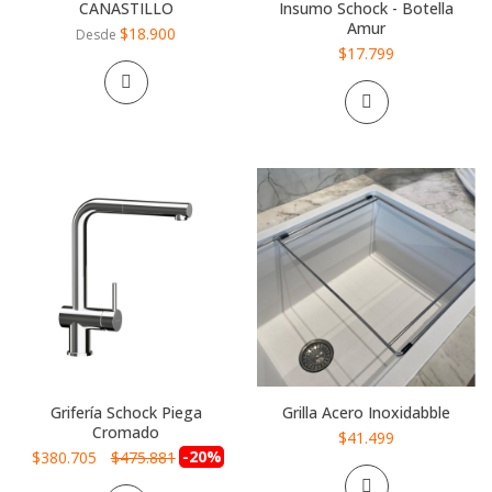
CANASTILLO
Insumo Schock - Botella
Amur
$18.900
Desde
$17.799
Grifería Schock Piega
Grilla Acero Inoxidabble
Cromado
$41.499
Precio
-20%
$380.705
$475.881
especial