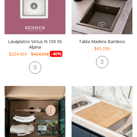
Lavaplatos Virtus N 100 XS
Tabla Madera Bamboo
Alpina
$65.299
Precio
-40%
$254.459
$424.098
especial