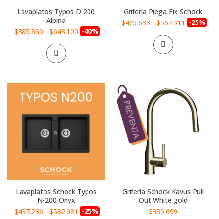
Lavaplatos Typos D 200
Grifería Piega Fix Schock
Alpina
Precio
-25%
$425.633
$567.511
especial
Precio
-40%
$385.860
$643.100
especial
Lavaplatos Schock Typos
Grifería Schock Kavus Pull
N-200 Onyx
Out White gold
Precio
-25%
$437.236
$582.981
$380.699
especial