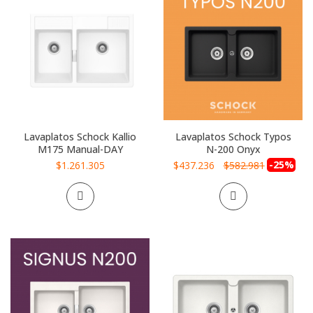
Lavaplatos Schock Kallio
Lavaplatos Schock Typos
M175 Manual-DAY
N-200 Onyx
Precio
-25%
$1.261.305
$437.236
$582.981
especial