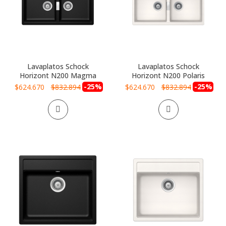
Lavaplatos Schock
Lavaplatos Schock
Horizont N200 Magma
Horizont N200 Polaris
Precio
-25%
Precio
-25%
$624.670
$832.894
$624.670
$832.894
especial
especial