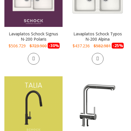
Lavaplatos Schock Signus
Lavaplatos Schock Typos
N-200 Polaris
N-200 Alpina
Precio
-30%
Precio
-25%
$506.729
$723.900
$437.236
$582.981
especial
especial