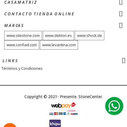
C A S A M A T R I Z
C O N T A C T O T I E N D A O N L I N E
M A R CA S
www.silestone.com
www.dekton.es
www.shock.de
www.confiad.com
www.levantina.com
L I N K S
Términos y Condiciones
Copyright © 2021- Presente. StoneCenter.