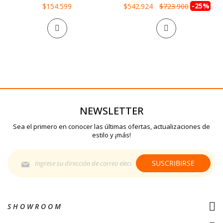
Precio
-25%
$154.599
$542.924
$723.900
especial
NEWSLETTER
Sea el primero en conocer las últimas ofertas, actualizaciones de
estilo y ¡más!
Suscríbase
SUSCRIBIRSE
al
boletín
informativo:
S H O W R O O M