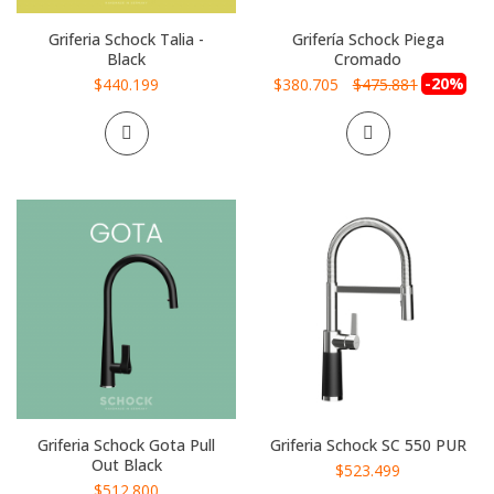
Griferia Schock Talia -
Grifería Schock Piega
Black
Cromado
Precio
-20%
$440.199
$380.705
$475.881
especial
Griferia Schock Gota Pull
Griferia Schock SC 550 PUR
Out Black
$523.499
$512.800