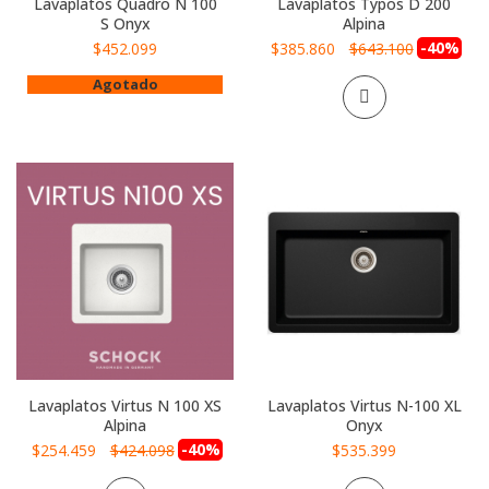
Lavaplatos Quadro N 100
Lavaplatos Typos D 200
S Onyx
Alpina
Precio
-40%
$452.099
$385.860
$643.100
especial
Agotado
Lavaplatos Virtus N 100 XS
Lavaplatos Virtus N-100 XL
Alpina
Onyx
Precio
-40%
$254.459
$424.098
$535.399
especial