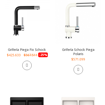
Grifería Piega Fix Schock
Grifería Schock Piega
Polaris
Precio
-25%
$425.633
$567.511
especial
$571.099